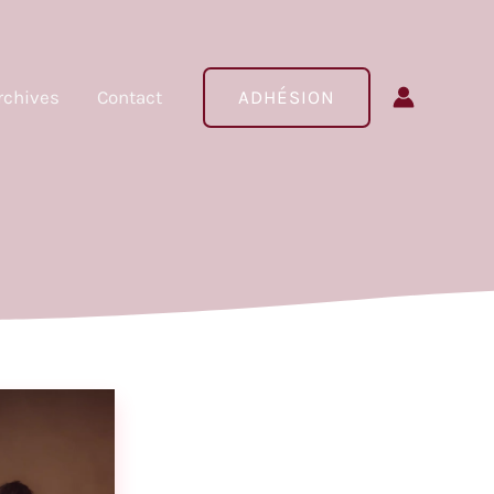
rchives
Contact
ADHÉSION