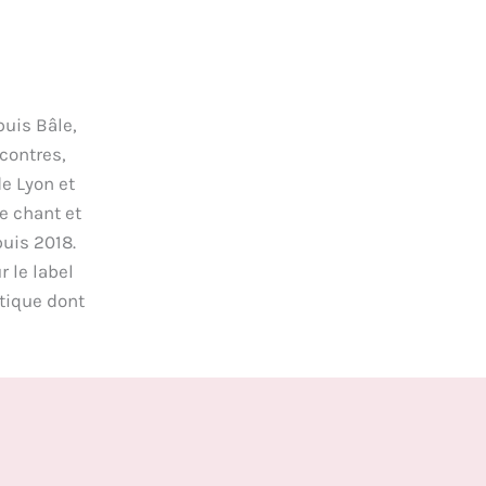
uis Bâle,
contres,
e Lyon et
e chant et
uis 2018.
 le label
itique dont