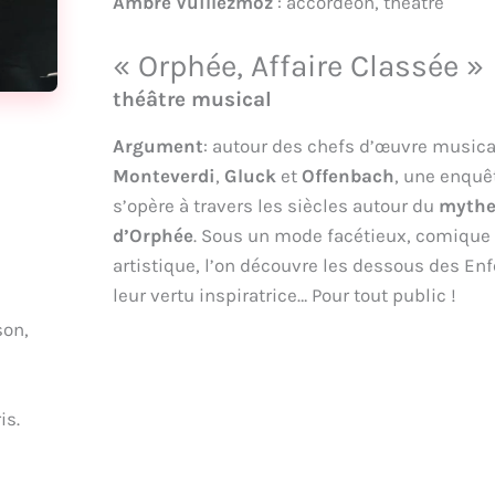
Ambre Vuillezmoz
: accordéon, théâtre
« Orphée, Affaire Classée »
théâtre musical
Argument
: autour des chefs d’œuvre music
Monteverdi
,
Gluck
et
Offenbach
, une enquê
s’opère à travers les siècles autour du
myth
d’Orphée
. Sous un mode facétieux, comique 
artistique, l’on découvre les dessous des Enfe
leur vertu inspiratrice… Pour tout public !
son,
e
is.