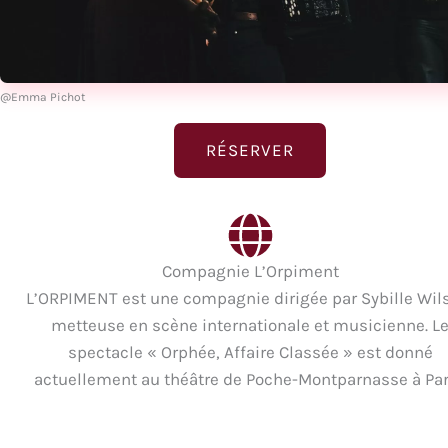
@Emma Pichot
RÉSERVER
Compagnie L’Orpiment
L’ORPIMENT est une compagnie dirigée par Sybille Wil
metteuse en scène internationale et musicienne. L
spectacle « Orphée, Affaire Classée » est donné
actuellement au théâtre de Poche-Montparnasse à Par