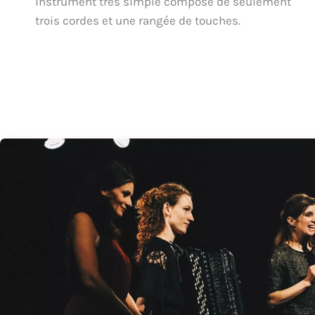
instrument très simple composé de seulement
trois cordes et une rangée de touches.