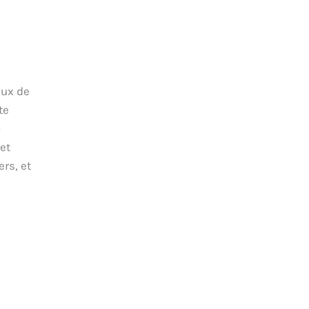
aux de
te
e
et
rs, et